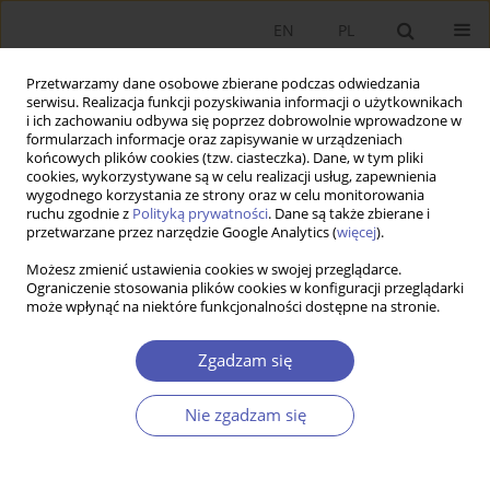
EN
PL
Przetwarzamy dane osobowe zbierane podczas odwiedzania
serwisu. Realizacja funkcji pozyskiwania informacji o użytkownikach
i ich zachowaniu odbywa się poprzez dobrowolnie wprowadzone w
formularzach informacje oraz zapisywanie w urządzeniach
końcowych plików cookies (tzw. ciasteczka). Dane, w tym pliki
cookies, wykorzystywane są w celu realizacji usług, zapewnienia
wygodnego korzystania ze strony oraz w celu monitorowania
Autor
Aneta Jarosz-Angowska
ruchu zgodnie z
Polityką prywatności
. Dane są także zbierane i
przetwarzane przez narzędzie Google Analytics (
więcej
).
Możesz zmienić ustawienia cookies w swojej przeglądarce.
RECENZJA, OMÓWIENIE
Ograniczenie stosowania plików cookies w konfiguracji przeglądarki
może wpłynąć na niektóre funkcjonalności dostępne na stronie.
Recenzja książki
Integracja europejska w teorii i
praktyce. Korzyści i wyzwania członkostwa Polski w
Zgadzam się
Unii Europejskiej
pod redakcją Bogumiły Muchy-
Leszko i Elżbiety Kaweckiej-Wyrzykowskiej,
Nie zgadzam się
Polskie Wydawnictwo Ekonomiczne, Warszawa–
Lublin 2025, ss. 412
Aneta Jarosz-Angowska