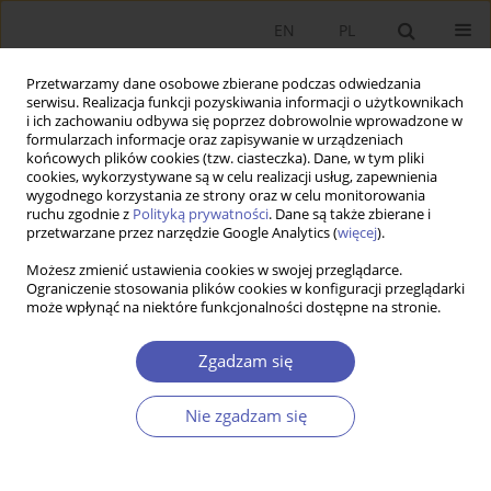
EN
PL
Przetwarzamy dane osobowe zbierane podczas odwiedzania
serwisu. Realizacja funkcji pozyskiwania informacji o użytkownikach
i ich zachowaniu odbywa się poprzez dobrowolnie wprowadzone w
formularzach informacje oraz zapisywanie w urządzeniach
końcowych plików cookies (tzw. ciasteczka). Dane, w tym pliki
cookies, wykorzystywane są w celu realizacji usług, zapewnienia
wygodnego korzystania ze strony oraz w celu monitorowania
Autor
Witold Małecki
ruchu zgodnie z
Polityką prywatności
. Dane są także zbierane i
przetwarzane przez narzędzie Google Analytics (
więcej
).
Możesz zmienić ustawienia cookies w swojej przeglądarce.
Przemiany sektora bankowego i ich
Ograniczenie stosowania plików cookies w konfiguracji przeglądarki
może wpłynąć na niektóre funkcjonalności dostępne na stronie.
konsekwencje
Witold Małecki
Zgadzam się
Ekonomista 2014;(4):467-487
Statystyki
Nie zgadzam się
Streszczenie
Artykuł
(PDF)