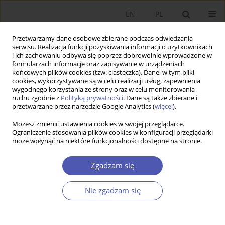
EN
PL
Przetwarzamy dane osobowe zbierane podczas odwiedzania
serwisu. Realizacja funkcji pozyskiwania informacji o użytkownikach
i ich zachowaniu odbywa się poprzez dobrowolnie wprowadzone w
formularzach informacje oraz zapisywanie w urządzeniach
końcowych plików cookies (tzw. ciasteczka). Dane, w tym pliki
cookies, wykorzystywane są w celu realizacji usług, zapewnienia
wygodnego korzystania ze strony oraz w celu monitorowania
Autor
Tadeusz Truskolaski
ruchu zgodnie z
Polityką prywatności
. Dane są także zbierane i
przetwarzane przez narzędzie Google Analytics (
więcej
).
Możesz zmienić ustawienia cookies w swojej przeglądarce.
The Role of the Białystok Science and Technology
Ograniczenie stosowania plików cookies w konfiguracji przeglądarki
może wpłynąć na niektóre funkcjonalności dostępne na stronie.
Park in Implementing the Smart City Concept
Tadeusz Truskolaski
,
Kamil Waligóra
Zgadzam się
Ekonomista 2019;(4):452-471
DOI
:
https://doi.org/10.52335/dvqp.te132
Nie zgadzam się
Statystyki
Streszczenie
Artykuł
(PDF)