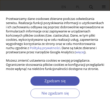
EN
PL
Przetwarzamy dane osobowe zbierane podczas odwiedzania
serwisu. Realizacja funkcji pozyskiwania informacji o użytkownikach
i ich zachowaniu odbywa się poprzez dobrowolnie wprowadzone w
formularzach informacje oraz zapisywanie w urządzeniach
końcowych plików cookies (tzw. ciasteczka). Dane, w tym pliki
cookies, wykorzystywane są w celu realizacji usług, zapewnienia
wygodnego korzystania ze strony oraz w celu monitorowania
Autor
Robert Stojanov
ruchu zgodnie z
Polityką prywatności
. Dane są także zbierane i
przetwarzane przez narzędzie Google Analytics (
więcej
).
Możesz zmienić ustawienia cookies w swojej przeglądarce.
Migrants Remittances, Official Development Aid,
Ograniczenie stosowania plików cookies w konfiguracji przeglądarki
może wpłynąć na niektóre funkcjonalności dostępne na stronie.
and Economic Growth in the Developing
Countries
Zgadzam się
Robert Stojanov
,
Wadim Strielkowski
,
Karolina Kowalska
Ekonomista 2013;(1):155-170
Nie zgadzam się
Statystyki
Streszczenie
Artykuł
(PDF)