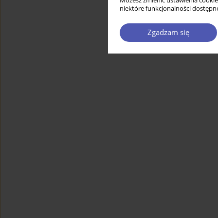
Możesz zmienić ustawienia cookie
niektóre funkcjonalności dostępne
Zgadzam się