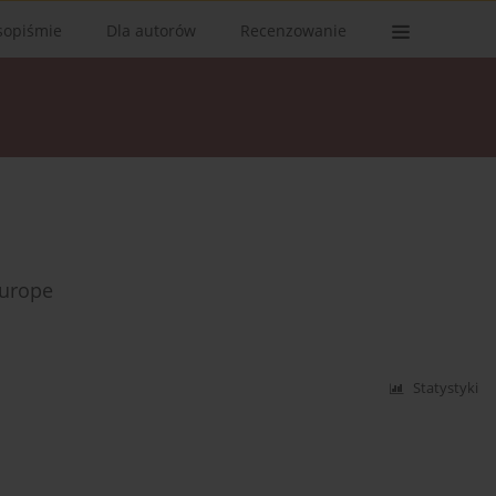
sopiśmie
Dla autorów
Recenzowanie
Europe
Statystyki