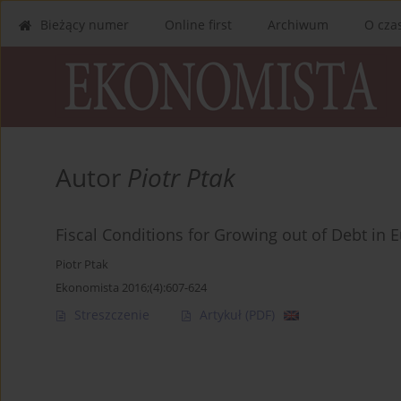
Bieżący numer
Online first
Archiwum
O cza
Autor
Piotr Ptak
Fiscal Conditions for Growing out of Debt in 
Piotr Ptak
Ekonomista 2016;(4):607-624
Streszczenie
Artykuł
(PDF)