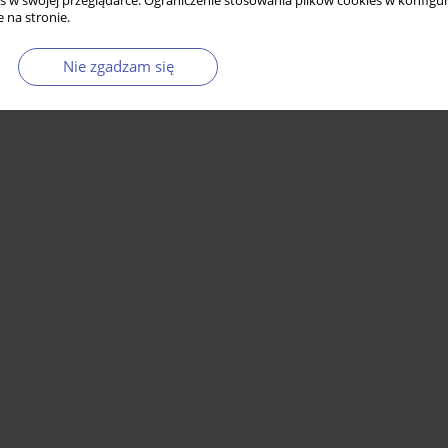
s w swojej przeglądarce. Ograniczenie stosowania plików cookies w konfigur
 na stronie.
Nie zgadzam się