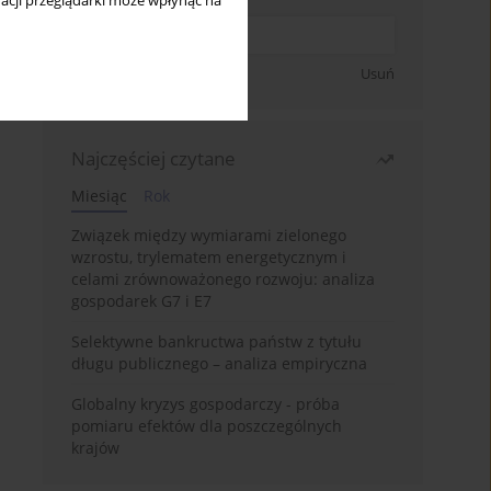
acji przeglądarki może wpłynąć na
Zapisz się
Usuń
Najczęściej czytane
Miesiąc
Rok
Związek między wymiarami zielonego
wzrostu, trylematem energetycznym i
celami zrównoważonego rozwoju: analiza
gospodarek G7 i E7
Selektywne bankructwa państw z tytułu
długu publicznego – analiza empiryczna
Globalny kryzys gospodarczy - próba
pomiaru efektów dla poszczególnych
krajów