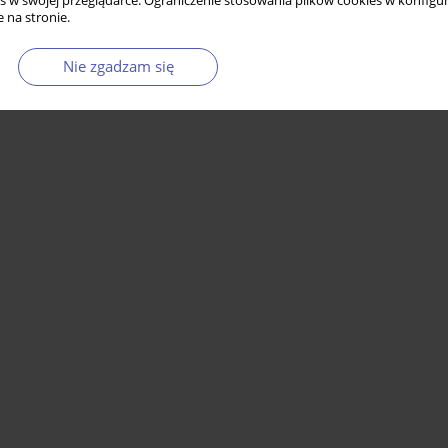
s w swojej przeglądarce. Ograniczenie stosowania plików cookies w konfigur
 na stronie.
Nie zgadzam się