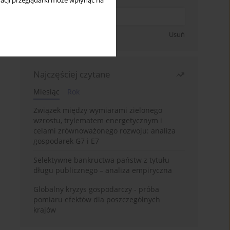
acji przeglądarki może wpłynąć na
Zapisz się
Usuń
Najczęściej czytane
Miesiąc
Rok
Związek między wymiarami zielonego
wzrostu, trylematem energetycznym i
celami zrównoważonego rozwoju: analiza
gospodarek G7 i E7
Selektywne bankructwa państw z tytułu
długu publicznego – analiza empiryczna
Globalny kryzys gospodarczy - próba
pomiaru efektów dla poszczególnych
krajów