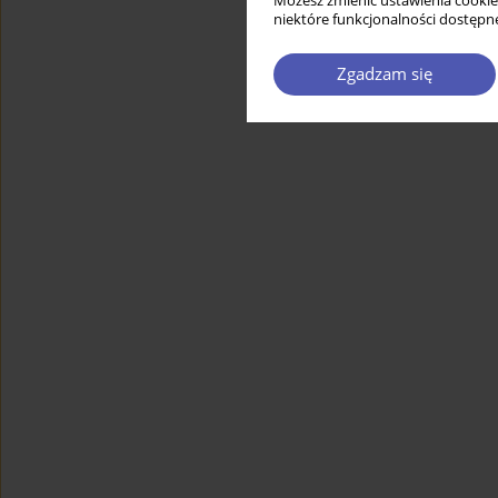
Możesz zmienić ustawienia cookie
niektóre funkcjonalności dostępne
Zgadzam się