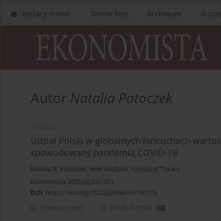
Bieżący numer
Online first
Archiwum
O cza
Autor
Natalia Potoczek
ARTYKUŁ
Udział Polski w globalnych łańcuchach warto
spowodowany pandemią COVID-19
Natalia R. Potoczek
,
Ariel Michalik
,
Krzysztof Tokarz
Ekonomista 2025;(3):332-351
DOI
:
https://doi.org/10.52335/ekon/195715
Streszczenie
Artykuł
(PDF)