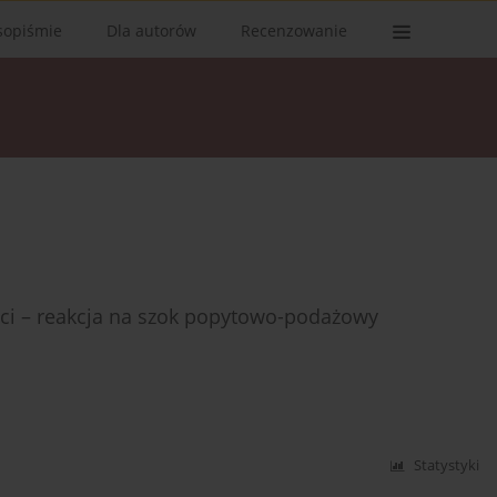
sopiśmie
Dla autorów
Recenzowanie
ści – reakcja na szok popytowo-podażowy
Statystyki