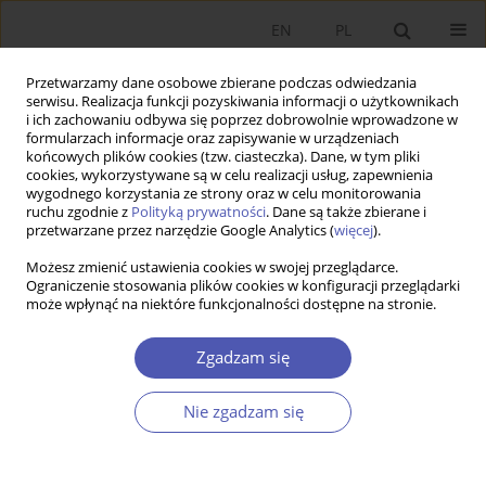
EN
PL
Przetwarzamy dane osobowe zbierane podczas odwiedzania
serwisu. Realizacja funkcji pozyskiwania informacji o użytkownikach
i ich zachowaniu odbywa się poprzez dobrowolnie wprowadzone w
formularzach informacje oraz zapisywanie w urządzeniach
końcowych plików cookies (tzw. ciasteczka). Dane, w tym pliki
cookies, wykorzystywane są w celu realizacji usług, zapewnienia
wygodnego korzystania ze strony oraz w celu monitorowania
Autor
Marek Tomaszewski
ruchu zgodnie z
Polityką prywatności
. Dane są także zbierane i
przetwarzane przez narzędzie Google Analytics (
więcej
).
Możesz zmienić ustawienia cookies w swojej przeglądarce.
Outsourcing a aktywność innowacyjna
Ograniczenie stosowania plików cookies w konfiguracji przeglądarki
może wpłynąć na niektóre funkcjonalności dostępne na stronie.
przedsiębiorstw w wybranych krajach
nadbałtyckich
Zgadzam się
Marek Tomaszewski
Ekonomista 2015;(5):693-706
Nie zgadzam się
Statystyki
Streszczenie
Artykuł
(PDF)