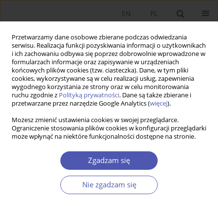
EN
PL
Przetwarzamy dane osobowe zbierane podczas odwiedzania
serwisu. Realizacja funkcji pozyskiwania informacji o użytkownikach
i ich zachowaniu odbywa się poprzez dobrowolnie wprowadzone w
formularzach informacje oraz zapisywanie w urządzeniach
końcowych plików cookies (tzw. ciasteczka). Dane, w tym pliki
cookies, wykorzystywane są w celu realizacji usług, zapewnienia
wygodnego korzystania ze strony oraz w celu monitorowania
Autor
Marek Szymański
ruchu zgodnie z
Polityką prywatności
. Dane są także zbierane i
przetwarzane przez narzędzie Google Analytics (
więcej
).
Możesz zmienić ustawienia cookies w swojej przeglądarce.
ARTYKUŁ
Ograniczenie stosowania plików cookies w konfiguracji przeglądarki
może wpłynąć na niektóre funkcjonalności dostępne na stronie.
Wpływ wyborów politycznych na ceny akcji na
Giełdzie Papierów Wartościowych w Warszawie
Zgadzam się
Marek Szymański
,
Grzegorz Wojtalik
Ekonomista 2022;(3):290-306
Nie zgadzam się
DOI
:
https://doi.org/10.52335/ekon/153435
Statystyki
Streszczenie
Artykuł
(PDF)