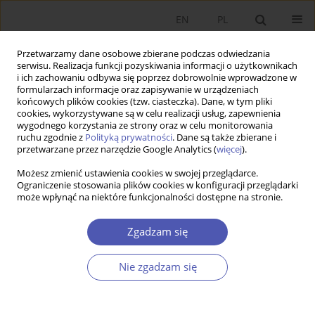
EN
PL
Przetwarzamy dane osobowe zbierane podczas odwiedzania
serwisu. Realizacja funkcji pozyskiwania informacji o użytkownikach
i ich zachowaniu odbywa się poprzez dobrowolnie wprowadzone w
formularzach informacje oraz zapisywanie w urządzeniach
końcowych plików cookies (tzw. ciasteczka). Dane, w tym pliki
cookies, wykorzystywane są w celu realizacji usług, zapewnienia
wygodnego korzystania ze strony oraz w celu monitorowania
Autor
Magdalena Homa
ruchu zgodnie z
Polityką prywatności
. Dane są także zbierane i
przetwarzane przez narzędzie Google Analytics (
więcej
).
Możesz zmienić ustawienia cookies w swojej przeglądarce.
W poszukiwaniu czynników stymulujących
Ograniczenie stosowania plików cookies w konfiguracji przeglądarki
może wpłynąć na niektóre funkcjonalności dostępne na stronie.
rozprzestrzenianie się polskiego know-how w
gospodarce światowej - analiza regresji
Zgadzam się
wielorakiej
Małgorzata Wachowska
,
Magdalena Homa
Nie zgadzam się
Ekonomista 2020;(6):881-906
DOI
:
https://doi.org/10.52335/dvqp.te195
Statystyki