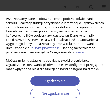
EN
PL
Przetwarzamy dane osobowe zbierane podczas odwiedzania
serwisu. Realizacja funkcji pozyskiwania informacji o użytkownikach
i ich zachowaniu odbywa się poprzez dobrowolnie wprowadzone w
formularzach informacje oraz zapisywanie w urządzeniach
końcowych plików cookies (tzw. ciasteczka). Dane, w tym pliki
cookies, wykorzystywane są w celu realizacji usług, zapewnienia
wygodnego korzystania ze strony oraz w celu monitorowania
Autor
Katarzyna Byrka-Kita
ruchu zgodnie z
Polityką prywatności
. Dane są także zbierane i
przetwarzane przez narzędzie Google Analytics (
więcej
).
Możesz zmienić ustawienia cookies w swojej przeglądarce.
Premia z tytułu kontroli na polskim rynku
Ograniczenie stosowania plików cookies w konfiguracji przeglądarki
może wpłynąć na niektóre funkcjonalności dostępne na stronie.
kapitałowym
Katarzyna Byrka-Kita
,
Mateusz Czerwiński
Zgadzam się
Ekonomista 2013;(1):127-153
Statystyki
Nie zgadzam się
Streszczenie
Artykuł
(PDF)