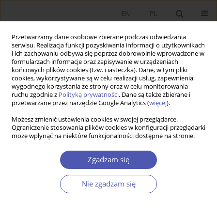
EN
PL
Przetwarzamy dane osobowe zbierane podczas odwiedzania
serwisu. Realizacja funkcji pozyskiwania informacji o użytkownikach
i ich zachowaniu odbywa się poprzez dobrowolnie wprowadzone w
formularzach informacje oraz zapisywanie w urządzeniach
końcowych plików cookies (tzw. ciasteczka). Dane, w tym pliki
cookies, wykorzystywane są w celu realizacji usług, zapewnienia
wygodnego korzystania ze strony oraz w celu monitorowania
Autor
Justyna Światowiec-
ruchu zgodnie z
Polityką prywatności
. Dane są także zbierane i
przetwarzane przez narzędzie Google Analytics (
więcej
).
Szczepańska
Możesz zmienić ustawienia cookies w swojej przeglądarce.
Ograniczenie stosowania plików cookies w konfiguracji przeglądarki
może wpłynąć na niektóre funkcjonalności dostępne na stronie.
Renta ekonomiczna a przewaga konkurencyjna
przedsiębiorstwa
Zgadzam się
Justyna Światowiec-Szczepańska
Nie zgadzam się
Ekonomista 2012;(2):203-226
Statystyki
Streszczenie
Artykuł
(PDF)