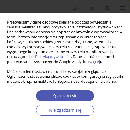
EN
PL
Przetwarzamy dane osobowe zbierane podczas odwiedzania
serwisu. Realizacja funkcji pozyskiwania informacji o użytkownikach
i ich zachowaniu odbywa się poprzez dobrowolnie wprowadzone w
formularzach informacje oraz zapisywanie w urządzeniach
końcowych plików cookies (tzw. ciasteczka). Dane, w tym pliki
cookies, wykorzystywane są w celu realizacji usług, zapewnienia
wygodnego korzystania ze strony oraz w celu monitorowania
Autor
Jolanta Iwin-Garzyńska
ruchu zgodnie z
Polityką prywatności
. Dane są także zbierane i
przetwarzane przez narzędzie Google Analytics (
więcej
).
Możesz zmienić ustawienia cookies w swojej przeglądarce.
Wspólna skonsolidowana podstawa
Ograniczenie stosowania plików cookies w konfiguracji przeglądarki
może wpłynąć na niektóre funkcjonalności dostępne na stronie.
opodatkowania a finanse przedsiębiorstwa
Jolanta Iwin-Garzyńska
Zgadzam się
Ekonomista 2016;(4):583-606
Statystyki
Nie zgadzam się
Streszczenie
Artykuł
(PDF)