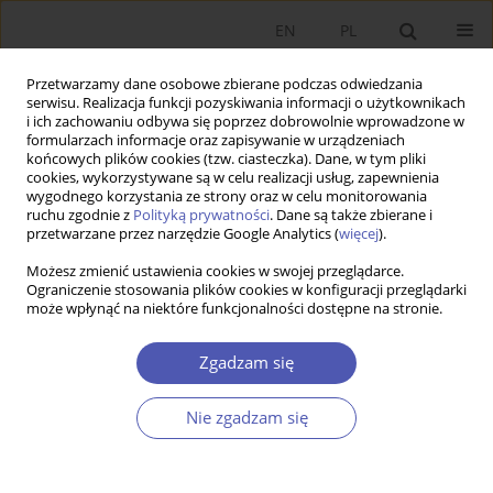
EN
PL
Przetwarzamy dane osobowe zbierane podczas odwiedzania
serwisu. Realizacja funkcji pozyskiwania informacji o użytkownikach
i ich zachowaniu odbywa się poprzez dobrowolnie wprowadzone w
formularzach informacje oraz zapisywanie w urządzeniach
końcowych plików cookies (tzw. ciasteczka). Dane, w tym pliki
cookies, wykorzystywane są w celu realizacji usług, zapewnienia
wygodnego korzystania ze strony oraz w celu monitorowania
Autor
JAGODA KASZOWSKA-
ruchu zgodnie z
Polityką prywatności
. Dane są także zbierane i
przetwarzane przez narzędzie Google Analytics (
więcej
).
MOJSA
Możesz zmienić ustawienia cookies w swojej przeglądarce.
Ograniczenie stosowania plików cookies w konfiguracji przeglądarki
może wpłynąć na niektóre funkcjonalności dostępne na stronie.
Innovation Strategies of Polish Manufacturing
Companies through the Business Cycle
Zgadzam się
JAGODA KASZOWSKA-MOJSA
Nie zgadzam się
Ekonomista 2021;(2):39-65
DOI
:
https://doi.org/10.52335/dvqigjykff10
Statystyki