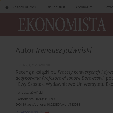
Bieżący numer
Online first
Archiwum
O cza
Autor
Ireneusz Jaźwiński
RECENZJA, OMÓWIENIE
Recenzja książki pt.
Procesy konwergencji i dyw
dedykowana Profesorowi Janowi Borowcowi
, po
i Ewy Szostak, Wydawnictwo Uniwersytetu Ek
Ireneusz Jaźwiński
Ekonomista 2024;(1):97-99
DOI
:
https://doi.org/10.52335/ekon/183588
Artykuł
(PDF)