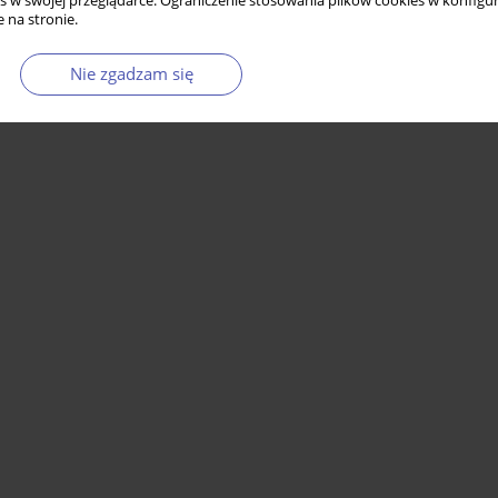
s w swojej przeglądarce. Ograniczenie stosowania plików cookies w konfigur
 na stronie.
Nie zgadzam się