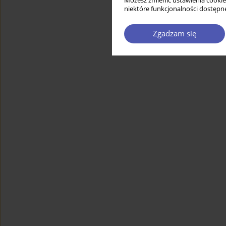
Możesz zmienić ustawienia cookie
niektóre funkcjonalności dostępne
Zgadzam się