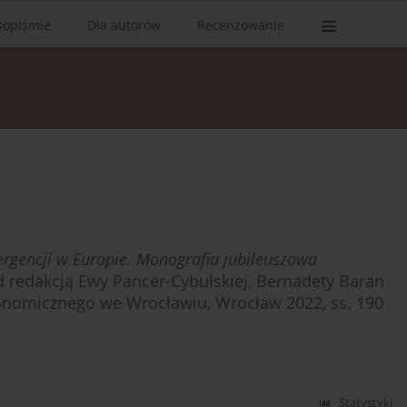
sopiśmie
Dla autorów
Recenzowanie
ergencji w Europie. Monografia jubileuszowa
d redakcją Ewy Pancer-Cybulskiej, Bernadety Baran
onomicznego we Wrocławiu, Wrocław 2022, ss. 190
Statystyki