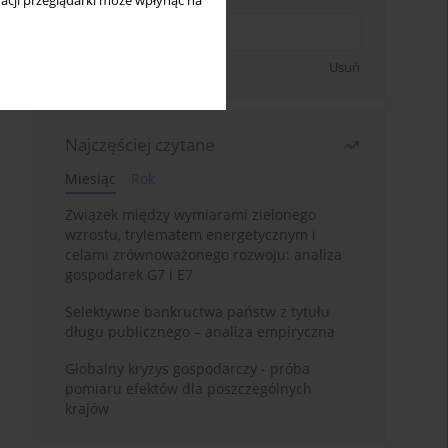
acji przeglądarki może wpłynąć na
Zapisz się
Usuń
Najczęściej czytane
Miesiąc
Rok
Związek między wymiarami zielonego
wzrostu, trylematem energetycznym i
celami zrównoważonego rozwoju: analiza
gospodarek G7 i E7
Selektywne bankructwa państw z tytułu
długu publicznego – analiza empiryczna
Globalny kryzys gospodarczy - próba
pomiaru efektów dla poszczególnych
krajów