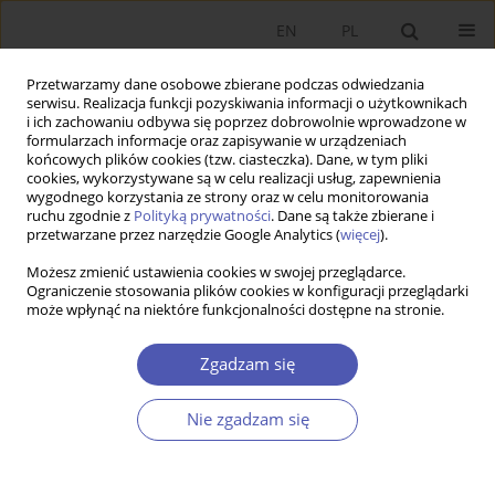
EN
PL
Przetwarzamy dane osobowe zbierane podczas odwiedzania
serwisu. Realizacja funkcji pozyskiwania informacji o użytkownikach
i ich zachowaniu odbywa się poprzez dobrowolnie wprowadzone w
formularzach informacje oraz zapisywanie w urządzeniach
końcowych plików cookies (tzw. ciasteczka). Dane, w tym pliki
cookies, wykorzystywane są w celu realizacji usług, zapewnienia
wygodnego korzystania ze strony oraz w celu monitorowania
Autor
Grażyna Kozuń-Cieślak
ruchu zgodnie z
Polityką prywatności
. Dane są także zbierane i
przetwarzane przez narzędzie Google Analytics (
więcej
).
ARTYKUŁ
Możesz zmienić ustawienia cookies w swojej przeglądarce.
Ograniczenie stosowania plików cookies w konfiguracji przeglądarki
Ocena innowacyjnej efektywności post-
może wpłynąć na niektóre funkcjonalności dostępne na stronie.
komunistycznych krajów członkowskich UE
Grażyna Beata Kozuń-Cieślak
,
Maria Murray Svidronova
Zgadzam się
Ekonomista 2024;(4):434-455
DOI
:
https://doi.org/10.52335/ekon/194189
Nie zgadzam się
Statystyki
Streszczenie
Artykuł
(PDF)