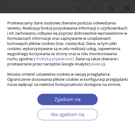
EN
PL
Przetwarzamy dane osobowe zbierane podczas odwiedzania
serwisu. Realizacja funkcji pozyskiwania informacji o użytkownikach
i ich zachowaniu odbywa się poprzez dobrowolnie wprowadzone w
formularzach informacje oraz zapisywanie w urządzeniach
końcowych plików cookies (tzw. ciasteczka). Dane, w tym pliki
cookies, wykorzystywane są w celu realizacji usług, zapewnienia
wygodnego korzystania ze strony oraz w celu monitorowania
Autor
Gabriela Antosova
ruchu zgodnie z
Polityką prywatności
. Dane są także zbierane i
przetwarzane przez narzędzie Google Analytics (
więcej
).
Możesz zmienić ustawienia cookies w swojej przeglądarce.
Regional Specialization in the Colombian
Ograniczenie stosowania plików cookies w konfiguracji przeglądarki
może wpłynąć na niektóre funkcjonalności dostępne na stronie.
Manufacturing Industry: a New Economic
Geography Approach
Zgadzam się
Helmuth Yesid Arias Gómez
,
Gabriela Antosova
Ekonomista 2020;(4):573-599
Nie zgadzam się
DOI
:
https://doi.org/10.52335/dvqp.te179
Statystyki