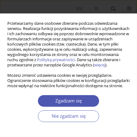
EN
PL
Przetwarzamy dane osobowe zbierane podczas odwiedzania
serwisu. Realizacja funkcji pozyskiwania informacji o użytkownikach
i ich zachowaniu odbywa się poprzez dobrowolnie wprowadzone w
formularzach informacje oraz zapisywanie w urządzeniach
końcowych plików cookies (tzw. ciasteczka). Dane, w tym pliki
cookies, wykorzystywane są w celu realizacji usług, zapewnienia
wygodnego korzystania ze strony oraz w celu monitorowania
4/2020
ruchu zgodnie z
Polityką prywatności
. Dane są także zbierane i
przetwarzane przez narzędzie Google Analytics (
więcej
).
Możesz zmienić ustawienia cookies w swojej przeglądarce.
Ograniczenie stosowania plików cookies w konfiguracji przeglądarki
może wpłynąć na niektóre funkcjonalności dostępne na stronie.
Regional Specialization in the
Colombian Manufacturing
Zgadzam się
Industry: a New Economic
Nie zgadzam się
Geography Approach