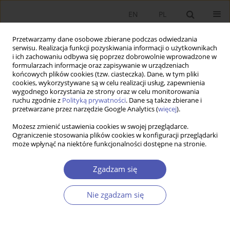
EN
PL
Przetwarzamy dane osobowe zbierane podczas odwiedzania
serwisu. Realizacja funkcji pozyskiwania informacji o użytkownikach
i ich zachowaniu odbywa się poprzez dobrowolnie wprowadzone w
formularzach informacje oraz zapisywanie w urządzeniach
końcowych plików cookies (tzw. ciasteczka). Dane, w tym pliki
cookies, wykorzystywane są w celu realizacji usług, zapewnienia
wygodnego korzystania ze strony oraz w celu monitorowania
Autor
Gabriela Antosova
ruchu zgodnie z
Polityką prywatności
. Dane są także zbierane i
przetwarzane przez narzędzie Google Analytics (
więcej
).
Możesz zmienić ustawienia cookies w swojej przeglądarce.
Regional Specialization in the Colombian
Ograniczenie stosowania plików cookies w konfiguracji przeglądarki
może wpłynąć na niektóre funkcjonalności dostępne na stronie.
Manufacturing Industry: a New Economic
Geography Approach
Zgadzam się
Helmuth Yesid Arias Gómez
,
Gabriela Antosova
Ekonomista 2020;(4):573-599
Nie zgadzam się
DOI
:
https://doi.org/10.52335/dvqp.te179
Statystyki