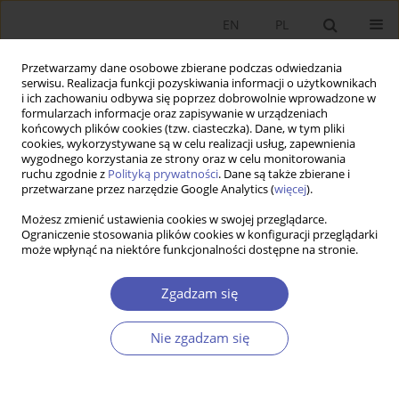
EN
PL
Przetwarzamy dane osobowe zbierane podczas odwiedzania
serwisu. Realizacja funkcji pozyskiwania informacji o użytkownikach
i ich zachowaniu odbywa się poprzez dobrowolnie wprowadzone w
formularzach informacje oraz zapisywanie w urządzeniach
końcowych plików cookies (tzw. ciasteczka). Dane, w tym pliki
cookies, wykorzystywane są w celu realizacji usług, zapewnienia
wygodnego korzystania ze strony oraz w celu monitorowania
Autor
Faisal Aziz
ruchu zgodnie z
Polityką prywatności
. Dane są także zbierane i
przetwarzane przez narzędzie Google Analytics (
więcej
).
Możesz zmienić ustawienia cookies w swojej przeglądarce.
ARTYKUŁ
Ograniczenie stosowania plików cookies w konfiguracji przeglądarki
może wpłynąć na niektóre funkcjonalności dostępne na stronie.
Wpływ transgranicznych fuzji i przejęć na wyniki
finansowe oraz aktywa niematerialne
Zgadzam się
przedsiębiorstw z branży agrobiznesu w
gospodarkach wschodzących
Nie zgadzam się
Mudassira Sarfraz
,
Faisal Aziz
,
Muhammad Ahtisham-ul-Haq
DOI
:
https://doi.org/10.52335/ekon/218286
Statystyki