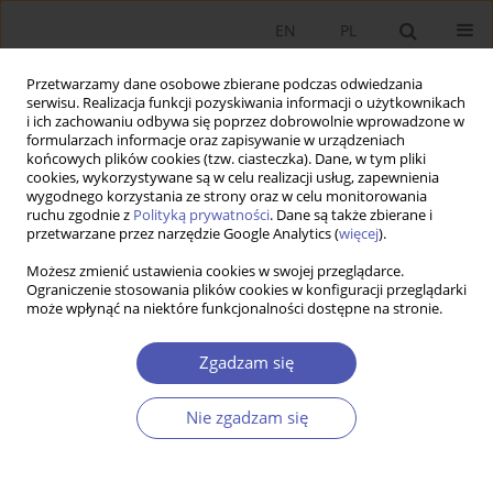
EN
PL
Przetwarzamy dane osobowe zbierane podczas odwiedzania
serwisu. Realizacja funkcji pozyskiwania informacji o użytkownikach
i ich zachowaniu odbywa się poprzez dobrowolnie wprowadzone w
formularzach informacje oraz zapisywanie w urządzeniach
końcowych plików cookies (tzw. ciasteczka). Dane, w tym pliki
cookies, wykorzystywane są w celu realizacji usług, zapewnienia
wygodnego korzystania ze strony oraz w celu monitorowania
Autor
Elżbieta Ważna
ruchu zgodnie z
Polityką prywatności
. Dane są także zbierane i
przetwarzane przez narzędzie Google Analytics (
więcej
).
Możesz zmienić ustawienia cookies w swojej przeglądarce.
Wprowadzenie wspólnej waluty euro w Polsce a
Ograniczenie stosowania plików cookies w konfiguracji przeglądarki
może wpłynąć na niektóre funkcjonalności dostępne na stronie.
konkurencyjność gospodarki
Piotr Rubaj
,
Elżbieta Ważna
Zgadzam się
Ekonomista 2018;(4):467-486
Statystyki
Nie zgadzam się
Streszczenie
Artykuł
(PDF)