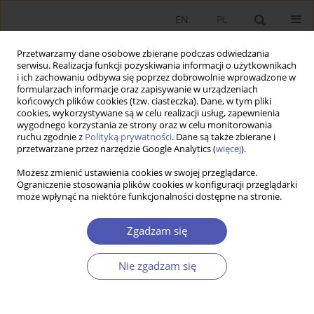
EN
PL
Przetwarzamy dane osobowe zbierane podczas odwiedzania
serwisu. Realizacja funkcji pozyskiwania informacji o użytkownikach
i ich zachowaniu odbywa się poprzez dobrowolnie wprowadzone w
formularzach informacje oraz zapisywanie w urządzeniach
końcowych plików cookies (tzw. ciasteczka). Dane, w tym pliki
cookies, wykorzystywane są w celu realizacji usług, zapewnienia
wygodnego korzystania ze strony oraz w celu monitorowania
Autor
Benedykt Puczkowski
ruchu zgodnie z
Polityką prywatności
. Dane są także zbierane i
przetwarzane przez narzędzie Google Analytics (
więcej
).
Kultura pracowników a efektywność
Możesz zmienić ustawienia cookies w swojej przeglądarce.
Ograniczenie stosowania plików cookies w konfiguracji przeglądarki
ekonomiczna
może wpłynąć na niektóre funkcjonalności dostępne na stronie.
Benedykt Puczkowski
Zgadzam się
Ekonomista 2017;(2):175-203
Statystyki
Nie zgadzam się
Streszczenie
Artykuł
(PDF)
Efekt regresji do średniej na Giełdzie Papierów