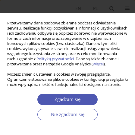
EN
PL
Przetwarzamy dane osobowe zbierane podczas odwiedzania
serwisu. Realizacja funkcji pozyskiwania informacji o użytkownikach
i ich zachowaniu odbywa się poprzez dobrowolnie wprowadzone w
formularzach informacje oraz zapisywanie w urządzeniach
końcowych plików cookies (tzw. ciasteczka). Dane, w tym pliki
cookies, wykorzystywane są w celu realizacji usług, zapewnienia
wygodnego korzystania ze strony oraz w celu monitorowania
Autor
Bartosz Mickiewicz
ruchu zgodnie z
Polityką prywatności
. Dane są także zbierane i
przetwarzane przez narzędzie Google Analytics (
więcej
).
Możesz zmienić ustawienia cookies w swojej przeglądarce.
Sustainable Development: A Challenge for
Ograniczenie stosowania plików cookies w konfiguracji przeglądarki
może wpłynąć na niektóre funkcjonalności dostępne na stronie.
Logistics Processes in Modern Enterprises
Dagmara K. Zuzek
,
Bartosz Mickiewicz
Zgadzam się
Ekonomista 2016;(6):893-905
Statystyki
Nie zgadzam się
Streszczenie
Artykuł
(PDF)