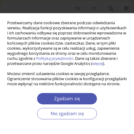
EN
PL
Przetwarzamy dane osobowe zbierane podczas odwiedzania
serwisu. Realizacja funkcji pozyskiwania informacji o użytkownikach
i ich zachowaniu odbywa się poprzez dobrowolnie wprowadzone w
formularzach informacje oraz zapisywanie w urządzeniach
końcowych plików cookies (tzw. ciasteczka). Dane, w tym pliki
cookies, wykorzystywane są w celu realizacji usług, zapewnienia
wygodnego korzystania ze strony oraz w celu monitorowania
Autor
Faisal Aziz
ruchu zgodnie z
Polityką prywatności
. Dane są także zbierane i
przetwarzane przez narzędzie Google Analytics (
więcej
).
Możesz zmienić ustawienia cookies w swojej przeglądarce.
ARTYKUŁ
Ograniczenie stosowania plików cookies w konfiguracji przeglądarki
może wpłynąć na niektóre funkcjonalności dostępne na stronie.
Wpływ transgranicznych fuzji i przejęć na wyniki
finansowe oraz aktywa niematerialne
Zgadzam się
przedsiębiorstw z branży agrobiznesu w
gospodarkach wschodzących
Nie zgadzam się
Mudassira Sarfraz
,
Faisal Aziz
,
Muhammad Ahtisham-ul-Haq
DOI
:
https://doi.org/10.52335/ekon/218286
Statystyki