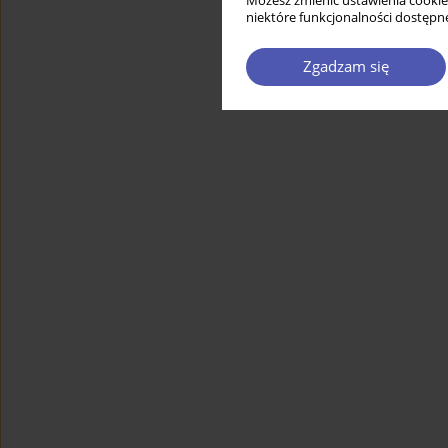
Możesz zmienić ustawienia cookie
niektóre funkcjonalności dostępne
Zgadzam się