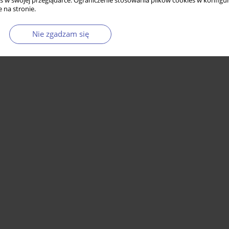
s w swojej przeglądarce. Ograniczenie stosowania plików cookies w konfigur
 na stronie.
Nie zgadzam się