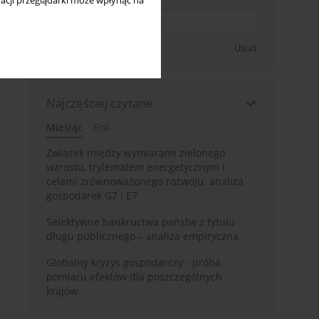
acji przeglądarki może wpłynąć na
Zapisz się
Usuń
Najczęściej czytane
Miesiąc
Rok
Związek między wymiarami zielonego
wzrostu, trylematem energetycznym i
celami zrównoważonego rozwoju: analiza
gospodarek G7 i E7
Selektywne bankructwa państw z tytułu
długu publicznego – analiza empiryczna
Globalny kryzys gospodarczy - próba
pomiaru efektów dla poszczególnych
krajów