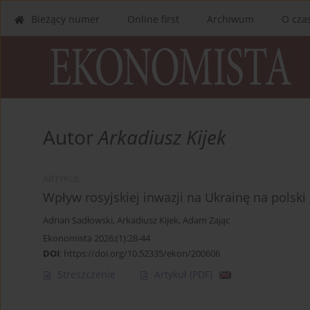
Bieżący numer
Online first
Archiwum
O cza
Autor
Arkadiusz Kijek
ARTYKUŁ
Wpływ rosyjskiej inwazji na Ukrainę na polski
Adrian Sadłowski
,
Arkadiusz Kijek
,
Adam Zając
Ekonomista 2026;(1):28-44
DOI
:
https://doi.org/10.52335/ekon/200606
Streszczenie
Artykuł
(PDF)