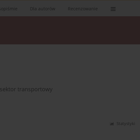
sopiśmie
Dla autorów
Recenzowanie
 sektor transportowy
Statystyki