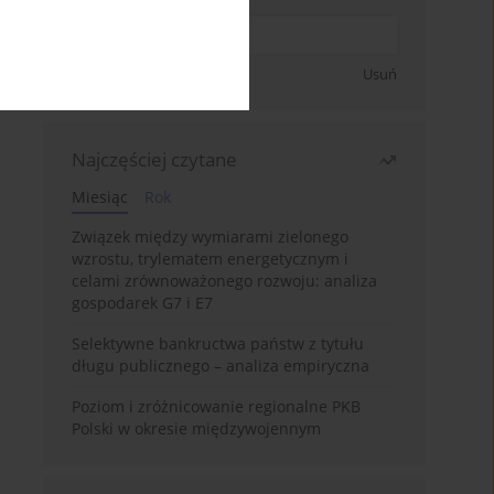
Zapisz się
Usuń
Najczęściej czytane
Miesiąc
Rok
Związek między wymiarami zielonego
wzrostu, trylematem energetycznym i
celami zrównoważonego rozwoju: analiza
gospodarek G7 i E7
Selektywne bankructwa państw z tytułu
długu publicznego – analiza empiryczna
Poziom i zróżnicowanie regionalne PKB
Polski w okresie międzywojennym