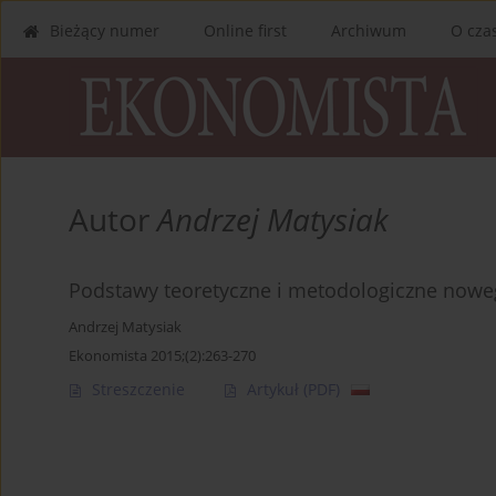
Bieżący numer
Online first
Archiwum
O cza
Autor
Andrzej Matysiak
Podstawy teoretyczne i metodologiczne now
Andrzej Matysiak
Ekonomista 2015;(2):263-270
Streszczenie
Artykuł
(PDF)