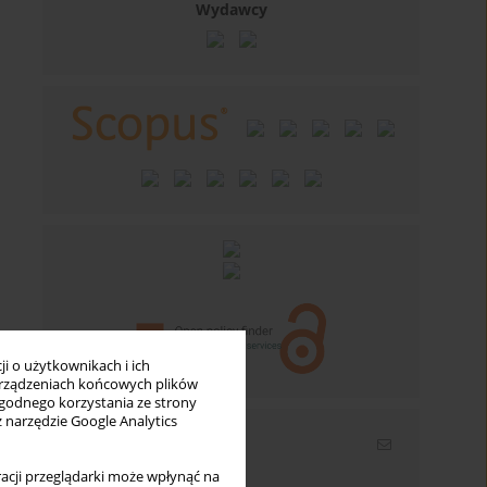
Wydawcy
i o użytkownikach i ich
rządzeniach końcowych plików
wygodnego korzystania ze strony
z narzędzie Google Analytics
Newsletter
acji przeglądarki może wpłynąć na
Wpisz swój adres email