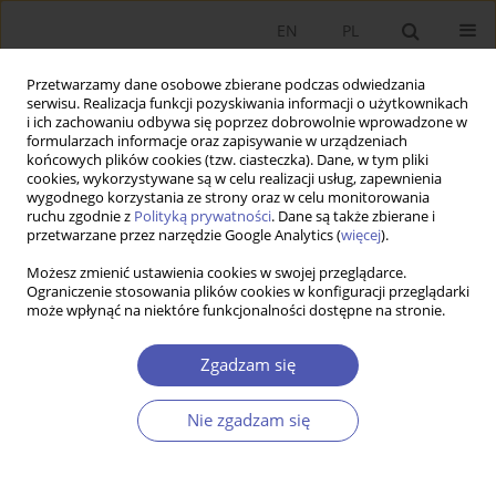
EN
PL
Przetwarzamy dane osobowe zbierane podczas odwiedzania
serwisu. Realizacja funkcji pozyskiwania informacji o użytkownikach
i ich zachowaniu odbywa się poprzez dobrowolnie wprowadzone w
formularzach informacje oraz zapisywanie w urządzeniach
końcowych plików cookies (tzw. ciasteczka). Dane, w tym pliki
cookies, wykorzystywane są w celu realizacji usług, zapewnienia
wygodnego korzystania ze strony oraz w celu monitorowania
Autor
Aleksander Panasiuk
ruchu zgodnie z
Polityką prywatności
. Dane są także zbierane i
przetwarzane przez narzędzie Google Analytics (
więcej
).
Możesz zmienić ustawienia cookies w swojej przeglądarce.
Asymetria informacji na rynku turystycznym
Ograniczenie stosowania plików cookies w konfiguracji przeglądarki
może wpłynąć na niektóre funkcjonalności dostępne na stronie.
Aleksander Panasiuk
Ekonomista 2016;(5):752-765
Zgadzam się
Statystyki
Nie zgadzam się
Streszczenie
Artykuł
(PDF)
Wyślij swój artykuł