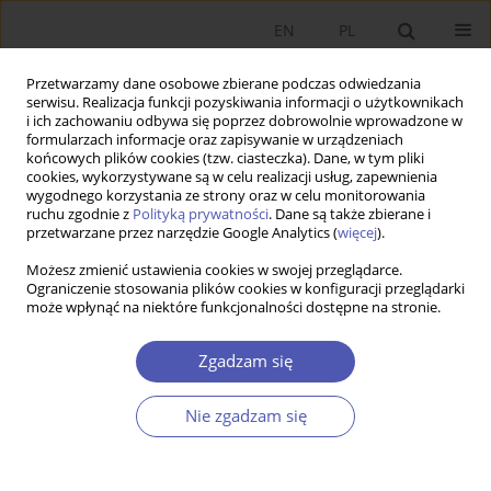
EN
PL
Przetwarzamy dane osobowe zbierane podczas odwiedzania
serwisu. Realizacja funkcji pozyskiwania informacji o użytkownikach
i ich zachowaniu odbywa się poprzez dobrowolnie wprowadzone w
formularzach informacje oraz zapisywanie w urządzeniach
końcowych plików cookies (tzw. ciasteczka). Dane, w tym pliki
cookies, wykorzystywane są w celu realizacji usług, zapewnienia
wygodnego korzystania ze strony oraz w celu monitorowania
Autor
Muhammad Ahtisham-ul-
ruchu zgodnie z
Polityką prywatności
. Dane są także zbierane i
przetwarzane przez narzędzie Google Analytics (
więcej
).
Haq
Możesz zmienić ustawienia cookies w swojej przeglądarce.
Ograniczenie stosowania plików cookies w konfiguracji przeglądarki
może wpłynąć na niektóre funkcjonalności dostępne na stronie.
ARTYKUŁ
Wpływ transgranicznych fuzji i przejęć na wyniki
Zgadzam się
finansowe oraz aktywa niematerialne
przedsiębiorstw z branży agrobiznesu w
Nie zgadzam się
gospodarkach wschodzących
Mudassira Sarfraz
,
Faisal Aziz
,
Muhammad Ahtisham-ul-Haq
DOI
:
https://doi.org/10.52335/ekon/218286