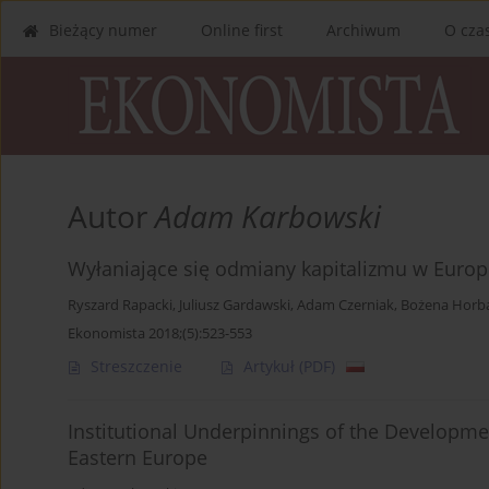
Bieżący numer
Online first
Archiwum
O cza
Autor
Adam Karbowski
Wyłaniające się odmiany kapitalizmu w Euro
Ryszard Rapacki
,
Juliusz Gardawski
,
Adam Czerniak
,
Bożena Horb
Ekonomista 2018;(5):523-553
Streszczenie
Artykuł
(PDF)
Institutional Underpinnings of the Developm
Eastern Europe