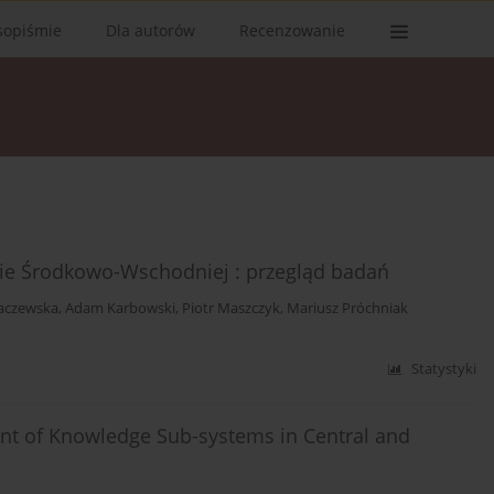
sopiśmie
Dla autorów
Recenzowanie
pie Środkowo-Wschodniej : przegląd badań
aczewska
,
Adam Karbowski
,
Piotr Maszczyk
,
Mariusz Próchniak
Statystyki
ent of Knowledge Sub-systems in Central and