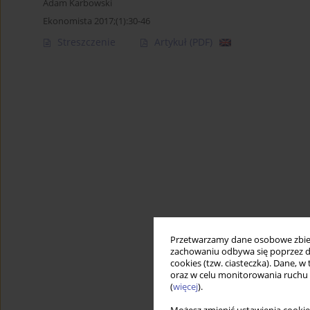
Adam Karbowski
Ekonomista 2017;(1):30-46
Streszczenie
Artykuł
(PDF)
Przetwarzamy dane osobowe zbiera
zachowaniu odbywa się poprzez d
cookies (tzw. ciasteczka). Dane, w
oraz w celu monitorowania ruchu
(
więcej
).