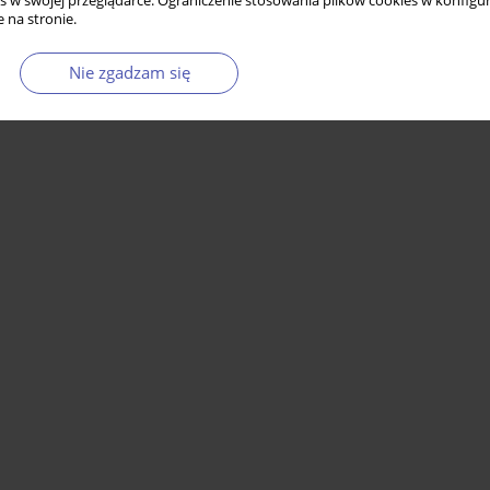
s w swojej przeglądarce. Ograniczenie stosowania plików cookies w konfigur
 na stronie.
Nie zgadzam się