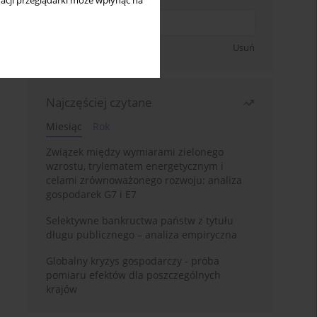
acji przeglądarki może wpłynąć na
Zapisz się
Usuń
Najczęściej czytane
Miesiąc
Rok
Związek między wymiarami zielonego
wzrostu, trylematem energetycznym i
celami zrównoważonego rozwoju: analiza
gospodarek G7 i E7
Selektywne bankructwa państw z tytułu
długu publicznego – analiza empiryczna
Globalny kryzys gospodarczy - próba
pomiaru efektów dla poszczególnych
krajów