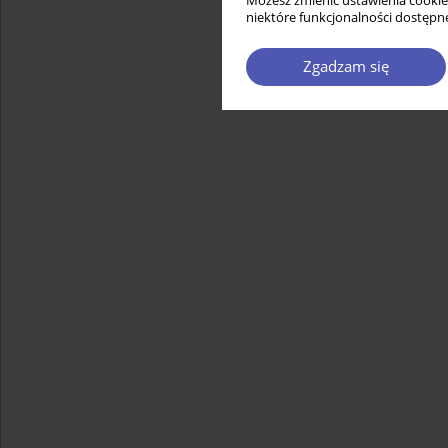
Możesz zmienić ustawienia cookie
niektóre funkcjonalności dostępne
Zgadzam się