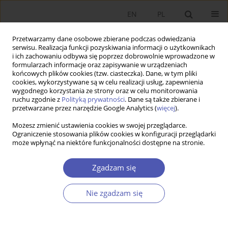
EN
PL
Przetwarzamy dane osobowe zbierane podczas odwiedzania
serwisu. Realizacja funkcji pozyskiwania informacji o użytkownikach
i ich zachowaniu odbywa się poprzez dobrowolnie wprowadzone w
formularzach informacje oraz zapisywanie w urządzeniach
końcowych plików cookies (tzw. ciasteczka). Dane, w tym pliki
cookies, wykorzystywane są w celu realizacji usług, zapewnienia
wygodnego korzystania ze strony oraz w celu monitorowania
Autor
Łukasz Postek
ruchu zgodnie z
Polityką prywatności
. Dane są także zbierane i
przetwarzane przez narzędzie Google Analytics (
więcej
).
Możesz zmienić ustawienia cookies w swojej przeglądarce.
Relacja między wzrostem pracownika a płacą na
Ograniczenie stosowania plików cookies w konfiguracji przeglądarki
może wpłynąć na niektóre funkcjonalności dostępne na stronie.
polskim rynku pracy – czy wyżsi zarabiają więcej?
Łukasz Postek
,
Weronika Poświata
Zgadzam się
Ekonomista 2021;(3):375-396
DOI
:
https://doi.org/10.52335/dvqigjykff17
Nie zgadzam się
Statystyki
Streszczenie
Artykuł
(PDF)