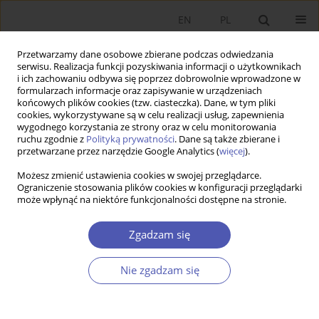
EN
PL
Przetwarzamy dane osobowe zbierane podczas odwiedzania
serwisu. Realizacja funkcji pozyskiwania informacji o użytkownikach
i ich zachowaniu odbywa się poprzez dobrowolnie wprowadzone w
formularzach informacje oraz zapisywanie w urządzeniach
końcowych plików cookies (tzw. ciasteczka). Dane, w tym pliki
cookies, wykorzystywane są w celu realizacji usług, zapewnienia
wygodnego korzystania ze strony oraz w celu monitorowania
1/2018
ruchu zgodnie z
Polityką prywatności
. Dane są także zbierane i
przetwarzane przez narzędzie Google Analytics (
więcej
).
Możesz zmienić ustawienia cookies w swojej przeglądarce.
Ograniczenie stosowania plików cookies w konfiguracji przeglądarki
może wpłynąć na niektóre funkcjonalności dostępne na stronie.
Wage Returns to Different
Education Levels : Evidence
Zgadzam się
from Poland
Nie zgadzam się
1
2
Paweł Strawiński
,
Aleksandra Majchrowska
,