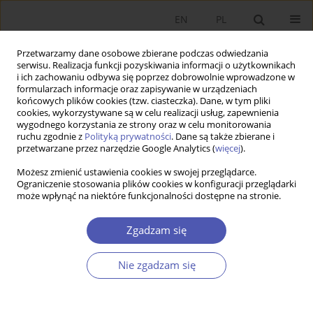
EN
PL
Przetwarzamy dane osobowe zbierane podczas odwiedzania
serwisu. Realizacja funkcji pozyskiwania informacji o użytkownikach
i ich zachowaniu odbywa się poprzez dobrowolnie wprowadzone w
formularzach informacje oraz zapisywanie w urządzeniach
końcowych plików cookies (tzw. ciasteczka). Dane, w tym pliki
cookies, wykorzystywane są w celu realizacji usług, zapewnienia
wygodnego korzystania ze strony oraz w celu monitorowania
Słowo kluczowe
zrównoważenie
ruchu zgodnie z
Polityką prywatności
. Dane są także zbierane i
przetwarzane przez narzędzie Google Analytics (
więcej
).
w rolnictwie
Możesz zmienić ustawienia cookies w swojej przeglądarce.
Ograniczenie stosowania plików cookies w konfiguracji przeglądarki
może wpłynąć na niektóre funkcjonalności dostępne na stronie.
RECENZJA, OMÓWIENIE
Recenzja monografii pt.
Ludzie ziemi. Książka
Zgadzam się
jubileuszowa dedykowana Profesorowi Andrzejowi
Czyżewskiemu
(redakcja: Aleksander Grzelak, Piotr
Nie zgadzam się
Kułyk, Anna Matuszczak), Oficyna Wydawnicza
Uniwersytetu Zielonogórskiego, Zielona Góra
2023, ss. 339