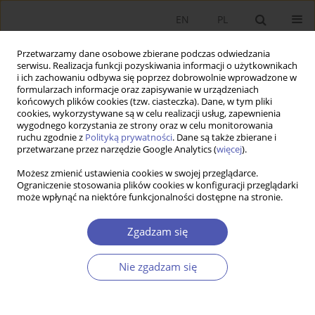
EN
PL
Przetwarzamy dane osobowe zbierane podczas odwiedzania
serwisu. Realizacja funkcji pozyskiwania informacji o użytkownikach
i ich zachowaniu odbywa się poprzez dobrowolnie wprowadzone w
formularzach informacje oraz zapisywanie w urządzeniach
końcowych plików cookies (tzw. ciasteczka). Dane, w tym pliki
cookies, wykorzystywane są w celu realizacji usług, zapewnienia
wygodnego korzystania ze strony oraz w celu monitorowania
Słowo kluczowe
wojna
ruchu zgodnie z
Polityką prywatności
. Dane są także zbierane i
przetwarzane przez narzędzie Google Analytics (
więcej
).
Możesz zmienić ustawienia cookies w swojej przeglądarce.
ARTYKUŁ
Ograniczenie stosowania plików cookies w konfiguracji przeglądarki
może wpłynąć na niektóre funkcjonalności dostępne na stronie.
Grzegorza W. Kołodko
Świat w matni. Czwarta
część trylogii
oraz
Wojna i pokój
- lektura w czasie
Zgadzam się
trudnym
Marek Ratajczak
Nie zgadzam się
Ekonomista 2023;(1):102-116
DOI
:
https://doi.org/10.52335/ekon/161835
Statystyki