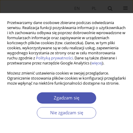
EN
PL
Przetwarzamy dane osobowe zbierane podczas odwiedzania
serwisu. Realizacja funkcji pozyskiwania informacji o użytkownikach
i ich zachowaniu odbywa się poprzez dobrowolnie wprowadzone w
formularzach informacje oraz zapisywanie w urządzeniach
końcowych plików cookies (tzw. ciasteczka). Dane, w tym pliki
cookies, wykorzystywane są w celu realizacji usług, zapewnienia
wygodnego korzystania ze strony oraz w celu monitorowania
Słowo kluczowe
studia
ruchu zgodnie z
Polityką prywatności
. Dane są także zbierane i
przetwarzane przez narzędzie Google Analytics (
więcej
).
interdyscyplinarne
Możesz zmienić ustawienia cookies w swojej przeglądarce.
Ograniczenie stosowania plików cookies w konfiguracji przeglądarki
może wpłynąć na niektóre funkcjonalności dostępne na stronie.
RECENZJA, OMÓWIENIE
Recenzja monografii pt.
Ekonomia i inne nauki
Zgadzam się
społeczne. Studia interdyscyplinarne
(redakcja
naukowa Jan Polowczyk), Wydawnictwo
Nie zgadzam się
Uniwersytetu Ekonomicznego w Poznaniu,
Poznań 2023, ss. 185
Bogdan Mróz