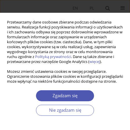
EN
PL
Przetwarzamy dane osobowe zbierane podczas odwiedzania
serwisu. Realizacja funkcji pozyskiwania informacji o użytkownikach
i ich zachowaniu odbywa się poprzez dobrowolnie wprowadzone w
formularzach informacje oraz zapisywanie w urządzeniach
końcowych plików cookies (tzw. ciasteczka). Dane, w tym pliki
cookies, wykorzystywane są w celu realizacji usług, zapewnienia
wygodnego korzystania ze strony oraz w celu monitorowania
Słowo kluczowe
rynek
ruchu zgodnie z
Polityką prywatności
. Dane są także zbierane i
przetwarzane przez narzędzie Google Analytics (
więcej
).
Możesz zmienić ustawienia cookies w swojej przeglądarce.
ARTYKUŁ
Ograniczenie stosowania plików cookies w konfiguracji przeglądarki
może wpłynąć na niektóre funkcjonalności dostępne na stronie.
Idea rozwoju gospodarczego a metafora
niewidzialnej ręki. Uwagi dotyczące interpretacji
Zgadzam się
dziedzictwa Adama Smitha w trzechsetną
rocznicę urodzin
Nie zgadzam się
Wojciech Giza
,
Dariusz Grzybek
Ekonomista 2025;(2):278-293
DOI
:
https://doi.org/10.52335/ekon/196699