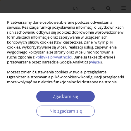
EN
PL
Przetwarzamy dane osobowe zbierane podczas odwiedzania
serwisu. Realizacja funkcji pozyskiwania informacji o użytkownikach
i ich zachowaniu odbywa się poprzez dobrowolnie wprowadzone w
formularzach informacje oraz zapisywanie w urządzeniach
końcowych plików cookies (tzw. ciasteczka). Dane, w tym pliki
cookies, wykorzystywane są w celu realizacji usług, zapewnienia
wygodnego korzystania ze strony oraz w celu monitorowania
Słowo kluczowe
rynek
ruchu zgodnie z
Polityką prywatności
. Dane są także zbierane i
przetwarzane przez narzędzie Google Analytics (
więcej
).
nieruchomości
Możesz zmienić ustawienia cookies w swojej przeglądarce.
Ograniczenie stosowania plików cookies w konfiguracji przeglądarki
może wpłynąć na niektóre funkcjonalności dostępne na stronie.
ARTYKUŁ
Rozwój rynku kredytów hipotecznych w Polsce
Zgadzam się
Anna Barbara Feruś
Ekonomista 2026;(1):102-124
Nie zgadzam się
DOI
:
https://doi.org/10.52335/ekon/196234
Statystyki