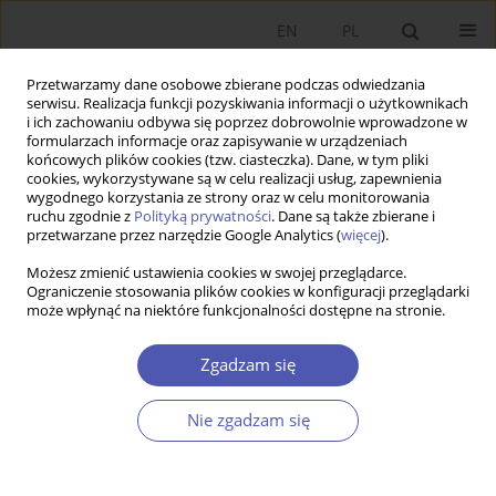
EN
PL
Przetwarzamy dane osobowe zbierane podczas odwiedzania
serwisu. Realizacja funkcji pozyskiwania informacji o użytkownikach
i ich zachowaniu odbywa się poprzez dobrowolnie wprowadzone w
formularzach informacje oraz zapisywanie w urządzeniach
końcowych plików cookies (tzw. ciasteczka). Dane, w tym pliki
cookies, wykorzystywane są w celu realizacji usług, zapewnienia
wygodnego korzystania ze strony oraz w celu monitorowania
Słowo kluczowe
ekonomia
ruchu zgodnie z
Polityką prywatności
. Dane są także zbierane i
przetwarzane przez narzędzie Google Analytics (
więcej
).
emocji
Możesz zmienić ustawienia cookies w swojej przeglądarce.
Ograniczenie stosowania plików cookies w konfiguracji przeglądarki
może wpłynąć na niektóre funkcjonalności dostępne na stronie.
ARTYKUŁ
Emocjonalne i zewnętrzne uwarunkowania
Zgadzam się
czterech i pół kryzysu ekonomicznego XXI wieku
Adam Noga
,
Andrzej Krzysztof Koźmiński
,
Sergiej Druchin
Nie zgadzam się
Ekonomista 2026;(1):83-101
DOI
:
https://doi.org/10.52335/ekon/203999
Statystyki