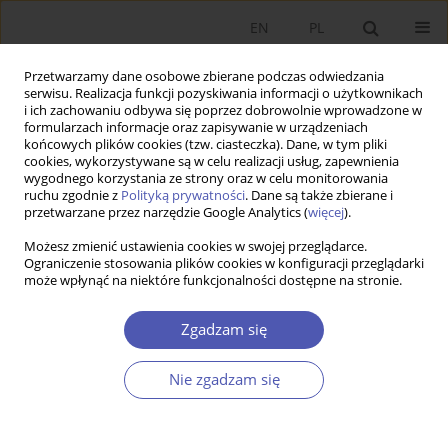
EN
PL
Przetwarzamy dane osobowe zbierane podczas odwiedzania
serwisu. Realizacja funkcji pozyskiwania informacji o użytkownikach
i ich zachowaniu odbywa się poprzez dobrowolnie wprowadzone w
formularzach informacje oraz zapisywanie w urządzeniach
końcowych plików cookies (tzw. ciasteczka). Dane, w tym pliki
cookies, wykorzystywane są w celu realizacji usług, zapewnienia
wygodnego korzystania ze strony oraz w celu monitorowania
Słowo kluczowe
efekt
ruchu zgodnie z
Polityką prywatności
. Dane są także zbierane i
przetwarzane przez narzędzie Google Analytics (
więcej
).
produktywności
Możesz zmienić ustawienia cookies w swojej przeglądarce.
Ograniczenie stosowania plików cookies w konfiguracji przeglądarki
może wpłynąć na niektóre funkcjonalności dostępne na stronie.
RECENZJA, OMÓWIENIE
Recenzja książki Darona Acemoglu i Simona
Zgadzam się
Johnsona Power and Progress. Our Thousand-
Year Struggle Over Technology and Prosperity,
Nie zgadzam się
Basic Books 2023, ss. 546
Joanna Dzionek-Kozłowska