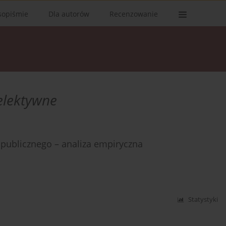
sopiśmie
Dla autorów
Recenzowanie
elektywne
 publicznego – analiza empiryczna
Statystyki