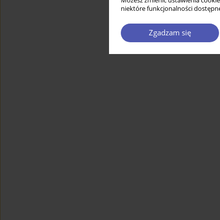
Możesz zmienić ustawienia cookie
niektóre funkcjonalności dostępne
Zgadzam się