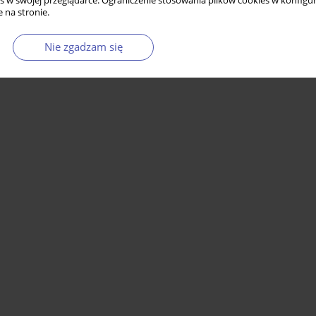
s w swojej przeglądarce. Ograniczenie stosowania plików cookies w konfigur
 na stronie.
Nie zgadzam się