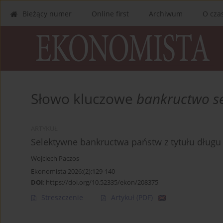
Bieżący numer
Online first
Archiwum
O cza
Słowo kluczowe
bankructwo s
ARTYKUŁ
Selektywne bankructwa państw z tytułu długu
Wojciech Paczos
Ekonomista 2026;(2):129-140
DOI
:
https://doi.org/10.52335/ekon/208375
Streszczenie
Artykuł
(PDF)