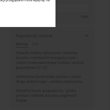
acji przeglądarki może wpłynąć na
Zapisz się
Usuń
Najczęściej czytane
Miesiąc
Rok
Związek między wymiarami zielonego
wzrostu, trylematem energetycznym i
celami zrównoważonego rozwoju: analiza
gospodarek G7 i E7
Selektywne bankructwa państw z tytułu
długu publicznego – analiza empiryczna
Globalny kryzys gospodarczy - próba
pomiaru efektów dla poszczególnych
krajów