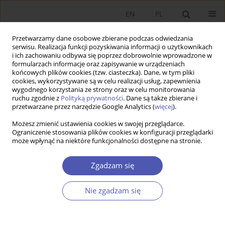
EN
PL
Przetwarzamy dane osobowe zbierane podczas odwiedzania
serwisu. Realizacja funkcji pozyskiwania informacji o użytkownikach
i ich zachowaniu odbywa się poprzez dobrowolnie wprowadzone w
formularzach informacje oraz zapisywanie w urządzeniach
końcowych plików cookies (tzw. ciasteczka). Dane, w tym pliki
cookies, wykorzystywane są w celu realizacji usług, zapewnienia
wygodnego korzystania ze strony oraz w celu monitorowania
Słowo kluczowe
analiza
ruchu zgodnie z
Polityką prywatności
. Dane są także zbierane i
przetwarzane przez narzędzie Google Analytics (
więcej
).
porównawcza: Polska i Turcja
Możesz zmienić ustawienia cookies w swojej przeglądarce.
Ograniczenie stosowania plików cookies w konfiguracji przeglądarki
może wpłynąć na niektóre funkcjonalności dostępne na stronie.
ARTYKUŁ
Makroekonomiczne determinanty bezrobocia
Zgadzam się
młodzieży: Analiza porównawcza Polski i Turcji
Mehmet Bölükbaş
,
Eugeniusz Kwiatkowski
Nie zgadzam się
Ekonomista 2025;(3):379-403
DOI
:
https://doi.org/10.52335/ekon/199762
Statystyki