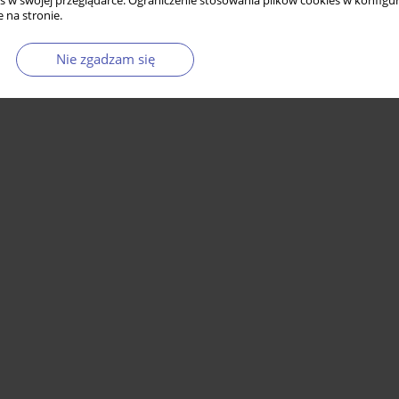
s w swojej przeglądarce. Ograniczenie stosowania plików cookies w konfigur
 na stronie.
Nie zgadzam się