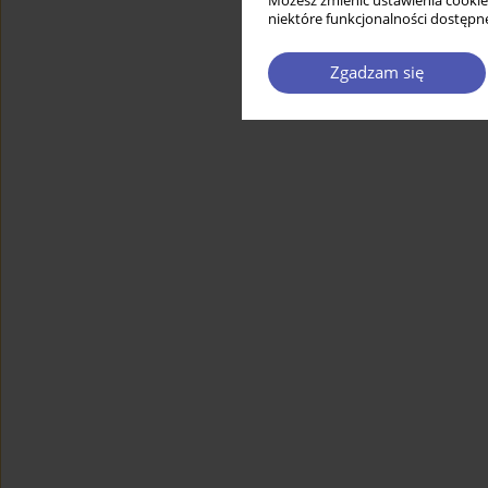
Możesz zmienić ustawienia cookie
niektóre funkcjonalności dostępne
Zgadzam się