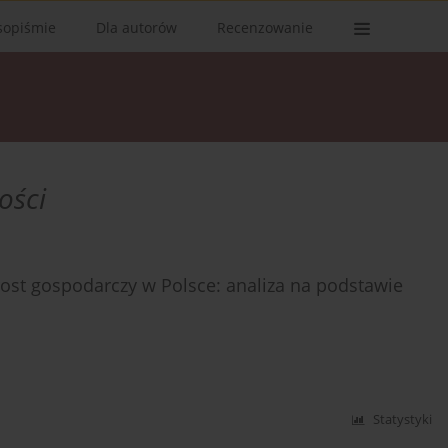
sopiśmie
Dla autorów
Recenzowanie
ości
ost gospodarczy w Polsce: analiza na podstawie
Statystyki