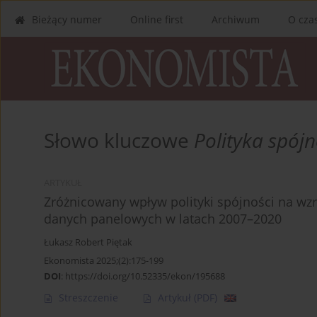
Bieżący numer
Online first
Archiwum
O cza
Słowo kluczowe
Polityka spójn
ARTYKUŁ
Zróżnicowany wpływ polityki spójności na wzr
danych panelowych w latach 2007–2020
Łukasz Robert Piętak
Ekonomista 2025;(2):175-199
DOI
:
https://doi.org/10.52335/ekon/195688
Streszczenie
Artykuł
(PDF)