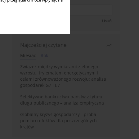
acji przeglądarki może wpłynąć na
Zapisz się
Usuń
Najczęściej czytane
Miesiąc
Rok
Związek między wymiarami zielonego
wzrostu, trylematem energetycznym i
celami zrównoważonego rozwoju: analiza
gospodarek G7 i E7
Selektywne bankructwa państw z tytułu
długu publicznego – analiza empiryczna
Globalny kryzys gospodarczy - próba
pomiaru efektów dla poszczególnych
krajów