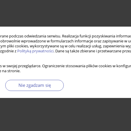
ne podczas odwiedzania serwisu. Realizacja funkcji pozyskiwania informacj
obrowolnie wprowadzone w formularzach informacje oraz zapisywanie w u
 tym pliki cookies, wykorzystywane są w celu realizacji usług, zapewnienia 
 zgodnie z
Polityką prywatności
. Dane są także zbierane i przetwarzane prze
s w swojej przeglądarce. Ograniczenie stosowania plików cookies w konfigur
czny
ekonomia głównego nurtu
heterodoksja ekonomiczna
 na stronie.
Nie zgadzam się