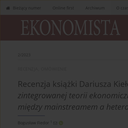
Bieżący numer
Online first
Archiwum
O cza
2/2023
RECENZJA, OMÓWIENIE
Recenzja książki Dariusza Ki
zintegrowanej teorii ekonomic
między mainstreamem a heter
1
Bogusław Fiedor