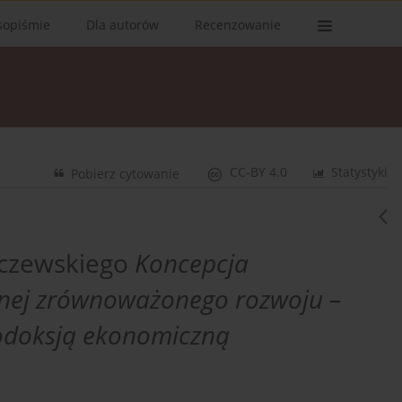
sopiśmie
Dla autorów
Recenzowanie
CC-BY 4.0
Statystyki
Pobierz cytowanie
ełczewskiego
Koncepcja
znej zrównoważonego rozwoju –
odoksją ekonomiczną