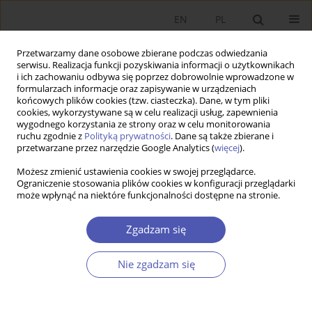
EN
PL
Przetwarzamy dane osobowe zbierane podczas odwiedzania
serwisu. Realizacja funkcji pozyskiwania informacji o użytkownikach
i ich zachowaniu odbywa się poprzez dobrowolnie wprowadzone w
formularzach informacje oraz zapisywanie w urządzeniach
końcowych plików cookies (tzw. ciasteczka). Dane, w tym pliki
cookies, wykorzystywane są w celu realizacji usług, zapewnienia
wygodnego korzystania ze strony oraz w celu monitorowania
4/2024
ruchu zgodnie z
Polityką prywatności
. Dane są także zbierane i
przetwarzane przez narzędzie Google Analytics (
więcej
).
LAUREACI NAGRODY NOBLA
Możesz zmienić ustawienia cookies w swojej przeglądarce.
Ograniczenie stosowania plików cookies w konfiguracji przeglądarki
może wpłynąć na niektóre funkcjonalności dostępne na stronie.
Instytucje a rozwój
gospodarczy: badania Darona
Zgadzam się
Acemoglu, Simona Johnsona i
Nie zgadzam się
Jamesa Robinsona