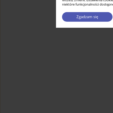
Możesz zmienić ustawienia cookie
niektóre funkcjonalności dostępne
Zgadzam się