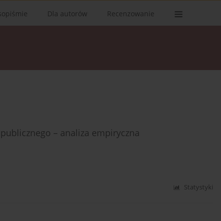
sopiśmie
Dla autorów
Recenzowanie
 publicznego – analiza empiryczna
Statystyki