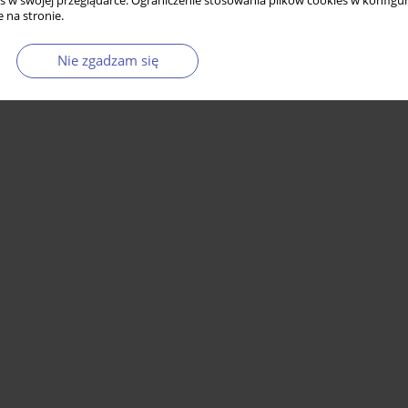
s w swojej przeglądarce. Ograniczenie stosowania plików cookies w konfigur
 na stronie.
Nie zgadzam się