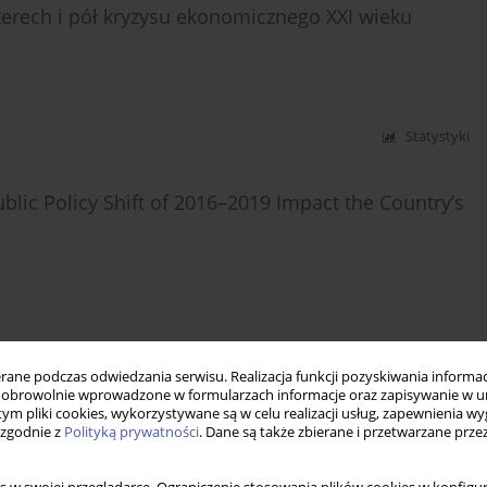
erech i pół kryzysu ekonomicznego XXI wieku
Statystyki
ublic Policy Shift of 2016–2019 Impact the Country’s
Statystyki
ne podczas odwiedzania serwisu. Realizacja funkcji pozyskiwania informacj
obrowolnie wprowadzone w formularzach informacje oraz zapisywanie w u
 tym pliki cookies, wykorzystywane są w celu realizacji usług, zapewnienia 
 zgodnie z
Polityką prywatności
. Dane są także zbierane i przetwarzane prze