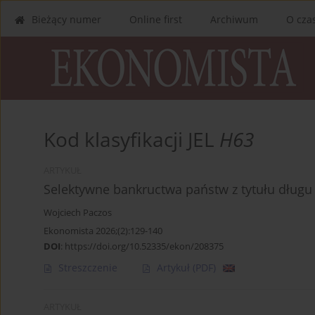
Bieżący numer
Online first
Archiwum
O cza
Kod klasyfikacji JEL
H63
ARTYKUŁ
Selektywne bankructwa państw z tytułu długu
Wojciech Paczos
Ekonomista 2026;(2):129-140
DOI
:
https://doi.org/10.52335/ekon/208375
Streszczenie
Artykuł
(PDF)
ARTYKUŁ