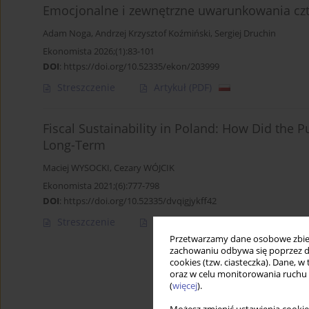
Emocjonalne i zewnętrzne uwarunkowania czt
Adam Noga
,
Andrzej Krzysztof Koźmiński
,
Sergiej Druchin
Ekonomista 2026;(1):83-101
DOI
:
https://doi.org/10.52335/ekon/203999
Streszczenie
Artykuł
(PDF)
Fiscal Sustainability in Poland: How Did the P
Long-Term
Maciej WYSOCKI
,
Cezary WÓJCIK
Ekonomista 2021;(6):777-798
DOI
:
https://doi.org/10.52335/dvqigjykff42
Streszczenie
Artykuł
(PDF)
Przetwarzamy dane osobowe zbiera
zachowaniu odbywa się poprzez d
cookies (tzw. ciasteczka). Dane, w
oraz w celu monitorowania ruchu
(
więcej
).