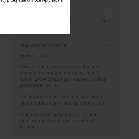
acji przeglądarki może wpłynąć na
Zapisz się
Usuń
Najczęściej czytane
Miesiąc
Rok
Związek między wymiarami zielonego
wzrostu, trylematem energetycznym i
celami zrównoważonego rozwoju: analiza
gospodarek G7 i E7
Selektywne bankructwa państw z tytułu
długu publicznego – analiza empiryczna
Globalny kryzys gospodarczy - próba
pomiaru efektów dla poszczególnych
krajów