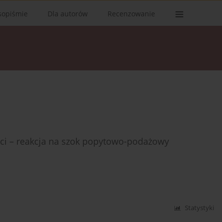
sopiśmie
Dla autorów
Recenzowanie
ści – reakcja na szok popytowo-podażowy
Statystyki