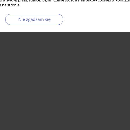
s w swojej przeglądarce. Ograniczenie stosowania plików cookies w konfigur
 na stronie.
Nie zgadzam się