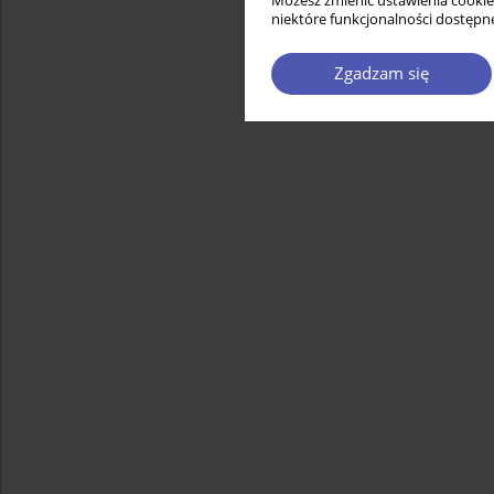
Możesz zmienić ustawienia cookie
niektóre funkcjonalności dostępne
Zgadzam się