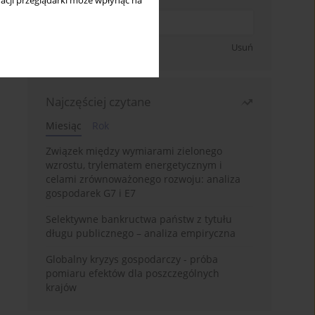
acji przeglądarki może wpłynąć na
Zapisz się
Usuń
Najczęściej czytane
Miesiąc
Rok
Związek między wymiarami zielonego
wzrostu, trylematem energetycznym i
celami zrównoważonego rozwoju: analiza
gospodarek G7 i E7
Selektywne bankructwa państw z tytułu
długu publicznego – analiza empiryczna
Globalny kryzys gospodarczy - próba
pomiaru efektów dla poszczególnych
krajów