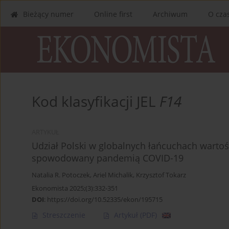
Bieżący numer
Online first
Archiwum
O cza
Kod klasyfikacji JEL
F14
ARTYKUŁ
Udział Polski w globalnych łańcuchach warto
spowodowany pandemią COVID-19
Natalia R. Potoczek
,
Ariel Michalik
,
Krzysztof Tokarz
Ekonomista 2025;(3):332-351
DOI
:
https://doi.org/10.52335/ekon/195715
Streszczenie
Artykuł
(PDF)