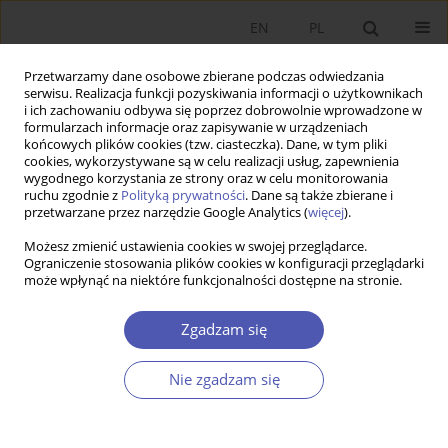
EN
PL
Przetwarzamy dane osobowe zbierane podczas odwiedzania
serwisu. Realizacja funkcji pozyskiwania informacji o użytkownikach
i ich zachowaniu odbywa się poprzez dobrowolnie wprowadzone w
formularzach informacje oraz zapisywanie w urządzeniach
końcowych plików cookies (tzw. ciasteczka). Dane, w tym pliki
cookies, wykorzystywane są w celu realizacji usług, zapewnienia
wygodnego korzystania ze strony oraz w celu monitorowania
Kod klasyfikacji JEL
E61
ruchu zgodnie z
Polityką prywatności
. Dane są także zbierane i
przetwarzane przez narzędzie Google Analytics (
więcej
).
Możesz zmienić ustawienia cookies w swojej przeglądarce.
ARTYKUŁ
Ograniczenie stosowania plików cookies w konfiguracji przeglądarki
może wpłynąć na niektóre funkcjonalności dostępne na stronie.
Narzędzia polityki zrównoważonej żywności:
opłata za butelki PET oraz kaucja za marnowaną
Zgadzam się
żywność – przykład Polski
Dobrosława Mruk-Tomczak
,
Anna Zielińska-Chmielewska
,
Anna
Nie zgadzam się
Wielicka-Regulska
,
Bogdan Sojkin
Ekonomista 2024;(4):375-394
DOI
:
https://doi.org/10.52335/ekon/190560