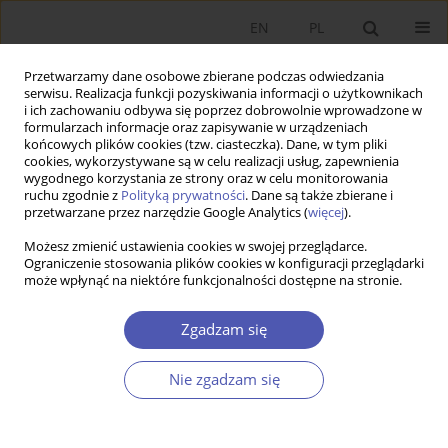
EN
PL
Przetwarzamy dane osobowe zbierane podczas odwiedzania
serwisu. Realizacja funkcji pozyskiwania informacji o użytkownikach
i ich zachowaniu odbywa się poprzez dobrowolnie wprowadzone w
formularzach informacje oraz zapisywanie w urządzeniach
końcowych plików cookies (tzw. ciasteczka). Dane, w tym pliki
cookies, wykorzystywane są w celu realizacji usług, zapewnienia
wygodnego korzystania ze strony oraz w celu monitorowania
Autor
Tomasz Grabia
ruchu zgodnie z
Polityką prywatności
. Dane są także zbierane i
przetwarzane przez narzędzie Google Analytics (
więcej
).
Możesz zmienić ustawienia cookies w swojej przeglądarce.
Zależności między inflacją a bezrobociem w
Ograniczenie stosowania plików cookies w konfiguracji przeglądarki
może wpłynąć na niektóre funkcjonalności dostępne na stronie.
największych gospodarkach świata
Tomasz Grabia
Zgadzam się
Ekonomista 2016;(4):520-545
Statystyki
Nie zgadzam się
Streszczenie
Artykuł
(PDF)