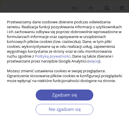
EN
PL
Przetwarzamy dane osobowe zbierane podczas odwiedzania
serwisu. Realizacja funkcji pozyskiwania informacji o użytkownikach
i ich zachowaniu odbywa się poprzez dobrowolnie wprowadzone w
formularzach informacje oraz zapisywanie w urządzeniach
końcowych plików cookies (tzw. ciasteczka). Dane, w tym pliki
cookies, wykorzystywane są w celu realizacji usług, zapewnienia
wygodnego korzystania ze strony oraz w celu monitorowania
Autor
Tetiana Kulinich
ruchu zgodnie z
Polityką prywatności
. Dane są także zbierane i
przetwarzane przez narzędzie Google Analytics (
więcej
).
Możesz zmienić ustawienia cookies w swojej przeglądarce.
ARTYKUŁ
Ograniczenie stosowania plików cookies w konfiguracji przeglądarki
może wpłynąć na niektóre funkcjonalności dostępne na stronie.
Opracowanie modelu oceny poziomu
bezpieczeństwa finansowego przedsiębiorstwa w
Zgadzam się
zmieniającym się otoczeniu zewnętrznym
Tetyana Korytko
,
Samira Pіletska
,
Tetiana Kulinich
,
Iryna Miahkykh
,
Nie zgadzam się
Oleksandr Likhota
Ekonomista 2025;(4):479-495
DOI
:
https://doi.org/10.52335/ekon/203592