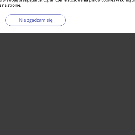
s w swojej przeglądarce. Ograniczenie stosowania plików cookies w konfigur
 na stronie.
Nie zgadzam się