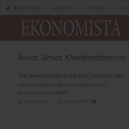
Bieżący numer
Online first
Archiwum
O cza
Autor
Siroos Khademalomoon
The Determinants of the Real Exchange Rate 
Sami Fethi
,
Salih Katicioglu
,
Siroos Khademalomoon
Ekonomista 2013;(2):259-280
Streszczenie
Artykuł
(PDF)