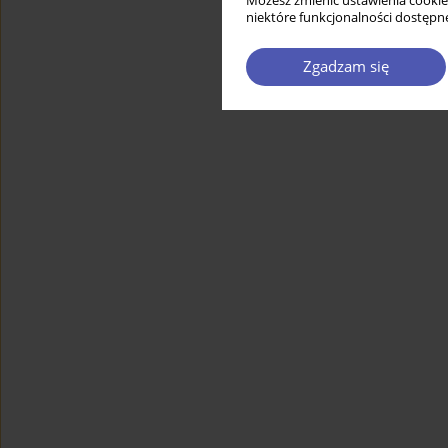
Możesz zmienić ustawienia cookie
niektóre funkcjonalności dostępne
Zgadzam się