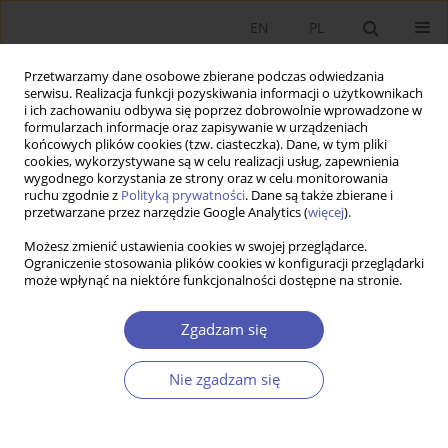
EN
PL
Przetwarzamy dane osobowe zbierane podczas odwiedzania
serwisu. Realizacja funkcji pozyskiwania informacji o użytkownikach
i ich zachowaniu odbywa się poprzez dobrowolnie wprowadzone w
formularzach informacje oraz zapisywanie w urządzeniach
końcowych plików cookies (tzw. ciasteczka). Dane, w tym pliki
cookies, wykorzystywane są w celu realizacji usług, zapewnienia
wygodnego korzystania ze strony oraz w celu monitorowania
Autor
Samira Pіletska
ruchu zgodnie z
Polityką prywatności
. Dane są także zbierane i
przetwarzane przez narzędzie Google Analytics (
więcej
).
Możesz zmienić ustawienia cookies w swojej przeglądarce.
ARTYKUŁ
Ograniczenie stosowania plików cookies w konfiguracji przeglądarki
może wpłynąć na niektóre funkcjonalności dostępne na stronie.
Opracowanie modelu oceny poziomu
bezpieczeństwa finansowego przedsiębiorstwa w
Zgadzam się
zmieniającym się otoczeniu zewnętrznym
Tetyana Korytko
,
Samira Pіletska
,
Tetiana Kulinich
,
Iryna Miahkykh
,
Nie zgadzam się
Oleksandr Likhota
Ekonomista 2025;(4):479-495
DOI
:
https://doi.org/10.52335/ekon/203592