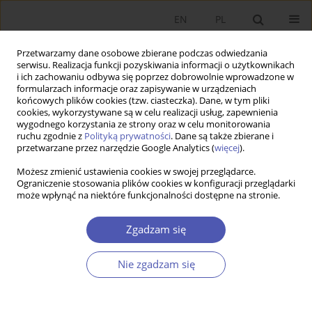
EN
PL
Przetwarzamy dane osobowe zbierane podczas odwiedzania
serwisu. Realizacja funkcji pozyskiwania informacji o użytkownikach
i ich zachowaniu odbywa się poprzez dobrowolnie wprowadzone w
formularzach informacje oraz zapisywanie w urządzeniach
końcowych plików cookies (tzw. ciasteczka). Dane, w tym pliki
cookies, wykorzystywane są w celu realizacji usług, zapewnienia
wygodnego korzystania ze strony oraz w celu monitorowania
Autor
Oskar Kowalewski
ruchu zgodnie z
Polityką prywatności
. Dane są także zbierane i
przetwarzane przez narzędzie Google Analytics (
więcej
).
Możesz zmienić ustawienia cookies w swojej przeglądarce.
Interes publiczny a interesy grupowe w polskim
Ograniczenie stosowania plików cookies w konfiguracji przeglądarki
może wpłynąć na niektóre funkcjonalności dostępne na stronie.
ustawodawstwie
Stanisław Alwasiak
,
Monika Lewandowska-Kalina
,
Lech Kalina
,
Oskar
Zgadzam się
Kowalewski
,
Michał Możdżeń
,
Krzysztof Rybiński
Ekonomista 2014;(3):349-365
Nie zgadzam się
Statystyki
Streszczenie
Artykuł
(PDF)